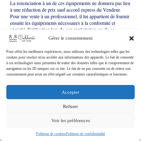
La renonciation à un de ces équipements ne donnera
pas lieu
à une réduction de prix sauf accord express du Vendeur.
Pour une vente à
un professionnel, il lui appartient de fournir
ensuite les équipements nécessaires à
la conformité et
sécurité d’utilisation lors de son exploitation ou de sa
revente,
CALDARII SAS ne saurait être tenu responsable
Gérer le consentement
d’un éventuel accident survenu
par un manque d’équipement
qui n’aurait été commandé lors de la passation de
Pour offrir les meilleures expériences, nous utilisons des technologies telles que les
commande.
cookies pour stocker et/ou accéder aux informations des appareils. Le fait de consentir
à ces technologies nous permettra de traiter des données telles que le comportement de
navigation ou les ID uniques sur ce site. Le fait de ne pas consentir ou de retirer son
CALDARII SAS précise par le présent article, que les bains
consentement peut avoir un effet négatif sur certaines caractéristiques et fonctions.
nordiques vendus sur le
site sont destinés à une utilisation
récréative par un personnel adulte et
responsable. Les bains
nordiques ne doivent en aucun être considérés comme
une
Accepter
piscine pour enfants, notamment en bas âge. L’utilisation du
bain
nordique par des enfants doit se faire sous la
Refuser
surveillance continue d’un
adulte. Les modèles définis
comme « familiaux » ou destinés à une utilisation
familiale
Voir les préférences
ne permettent pas de se décharger de la surveillance continue
et
indispensable des enfants utilisant les bains. CALDARII
Politique de cookies
Politique de confidentialité
SAS décline toute
responsabilité en cas d’accident de