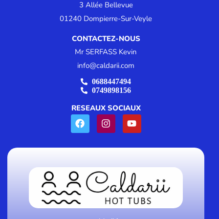
3 Allée Bellevue
01240 Dompierre-Sur-Veyle
CONTACTEZ-NOUS
Mr SERFASS Kevin
info@caldarii.com
0688447494
0749898156
RESEAUX SOCIAUX