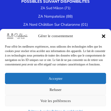
POSSIBLES SUIVANT DISPONIBILITÉS
ZA Sud Mâcon (71)
ZA Nompatelize (88)
ZA Nord Châtillon Sur Chalaronne (01)
Dans les Vosges à Épinal (88)
Gérer le consentement
ZI des Dorices Vallet (44)
Pour offrir les meilleures expériences, nous utilisons des technologies telles que les
cookies pour stocker et/ou accéder aux informations des appareils. Le fait de consentir
à ces technologies nous permettra de traiter des données telles que le comportement de
navigation ou les ID uniques sur ce site. Le fait de ne pas consentir ou de retirer son
Informations légales
consentement peut avoir un effet négatif sur certaines caractéristiques et fonctions.
Politique de confidentialité
Accepter
Conditions générales de vente
Politique de cookies
Refuser
Ce site a été créé par
MySpecialWeb
Voir les préférences
caldarii.fr ©2024 – Tous droits réservés