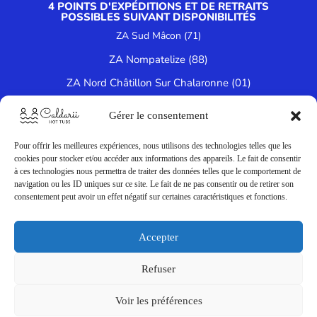
4 POINTS D'EXPÉDITIONS ET DE RETRAITS
POSSIBLES SUIVANT DISPONIBILITÉS
ZA Sud Mâcon (71)
ZA Nompatelize (88)
ZA Nord Châtillon Sur Chalaronne (01)
Dans les Vosges à Épinal (88)
Gérer le consentement
ZI des Dorices Vallet (44)
Pour offrir les meilleures expériences, nous utilisons des technologies telles que les
cookies pour stocker et/ou accéder aux informations des appareils. Le fait de consentir
à ces technologies nous permettra de traiter des données telles que le comportement de
navigation ou les ID uniques sur ce site. Le fait de ne pas consentir ou de retirer son
Informations légales
consentement peut avoir un effet négatif sur certaines caractéristiques et fonctions.
Politique de confidentialité
Accepter
Conditions générales de vente
Politique de cookies
Refuser
Ce site a été créé par
MySpecialWeb
Voir les préférences