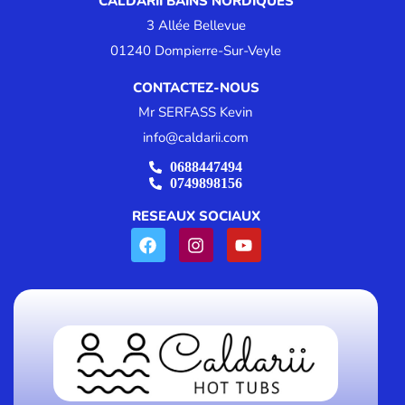
CALDARII BAINS NORDIQUES
3 Allée Bellevue
01240 Dompierre-Sur-Veyle
CONTACTEZ-NOUS
Mr SERFASS Kevin
info@caldarii.com
0688447494
0749898156
RESEAUX SOCIAUX